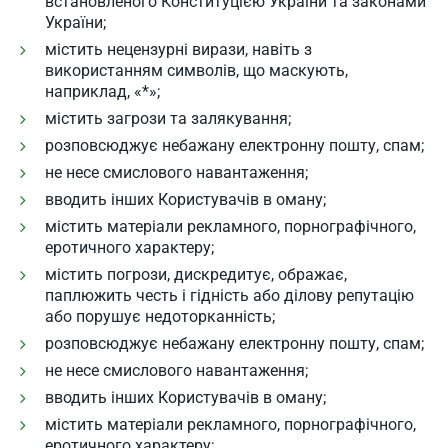
встановленого Конституцією України та законами
України;
містить нецензурні вирази, навіть з
використанням символів, що маскують,
наприклад, «*»;
містить загрози та залякування;
розповсюджує небажану електронну пошту, спам;
не несе смислового навантаження;
вводить інших Користувачів в оману;
містить матеріали рекламного, порнографічного,
еротичного характеру;
містить погрози, дискредитує, ображає,
паплюжить честь і гідність або ділову репутацію
або порушує недоторканність;
розповсюджує небажану електронну пошту, спам;
не несе смислового навантаження;
вводить інших Користувачів в оману;
містить матеріали рекламного, порнографічного,
еротичного характеру;