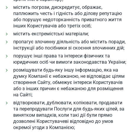
містить погрози, дискредитує, ображає,
паплюжить честь і гідність або ділову репутацію
або порушує недоторканність приватного життя
інших Користувачів або третіх осіб;
містить екстремістські матеріали;
пропагує злочинну діяльність або містить поради,
інструкції або посібники зі скоєння злочинних дій;
порушує інші права та інтереси фізичних та
юридичних осіб чи вимоги законодавства України;
розміщувати будь-яку іншу інформацію, яка на
думку Компанії є небажаною, не відповідає цілям
створення Сайту, обмежує інтереси Користувачів
або з інших причин є небажаною для розміщення
на Сайті;
відтворювати, дублювати, копіювати, продавати
та перепродувати Послуги для будь-яких цілей, за
винятком випадків, коли такі дії були прямо
дозволені Користувачеві відповідно до умов
окремої угоди з Компанією;