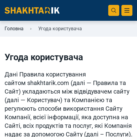
Казино з 18 років в Україні
Букмекерські контори з 18 років
Бездепозитні бонуси в казино України
Головна
Угода користувача
Крипто казино України
Bitcoin казино в Україні
Угода користувача
Казино без верифікації
Дані Правила користування
сайтом shakhtarik.com (далі — Правила та
Легальні онлайн казино України
Сайт) укладаються між відвідувачем сайту
(далі — Користувач) та Компанією та
Казино з мінімальним депозитом в
регулюють способи використання Сайту
Україні
Компанії, всієї інформації, яка доступна на
Офшорні онлайн казино
Сайті, всіх продуктів та послуг, які Компанія
надає за допомогою Сайту (далі – Послуги).