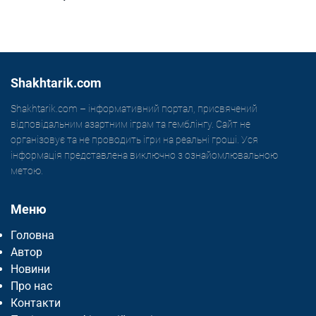
Shakhtarik.com
Shakhtarik.com – інформативний портал, присвячений
відповідальним азартним іграм та гемблінгу. Сайт не
організовує та не проводить ігри на реальні гроші. Уся
інформація представлена виключно з ознайомлювальною
метою.
Меню
Головна
Автор
Новини
Про нас
Контакти